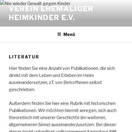
Zum
VEREIN EHEMALIGER
Inhalt
HEIMKINDER E.V.
springen
Menü
LITERATUR
Hier finden Sie eine Anzahl von Publikationen, die sich
direkt mit dem Leben und Erleben im Heim
auseinandersetzen, z.T. von Betroffenen selbst
geschrieben.
Außerdem finden Sie hier eine Rubrik mit historischen
Publikationen. Wir möchten hiermit anregen, sich auch
theoretisch mit unserer Geschichte (im weiteren,
allgemeineren Sinne) auseinanderzusetzen. Bei dieser
dieser (nicht unbedingt vollkommenen) Sammlung fällt