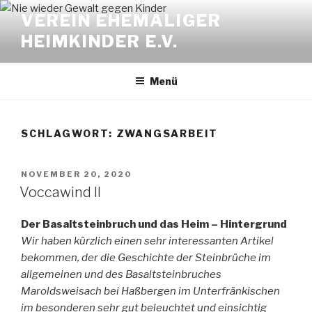
Zum
VEREIN EHEMALIGER
Inhalt
HEIMKINDER E.V.
springen
Menü
SCHLAGWORT:
ZWANGSARBEIT
VERÖFFENTLICHT
NOVEMBER 20, 2020
AM
Voccawind II
Der Basaltsteinbruch und das Heim – Hintergrund
Wir haben kürzlich einen sehr interessanten Artikel
bekommen, der die Geschichte der Steinbrüche im
allgemeinen und des Basaltsteinbruches
Maroldsweisach bei Haßbergen im Unterfränkischen
im besonderen sehr gut beleuchtet und einsichtig